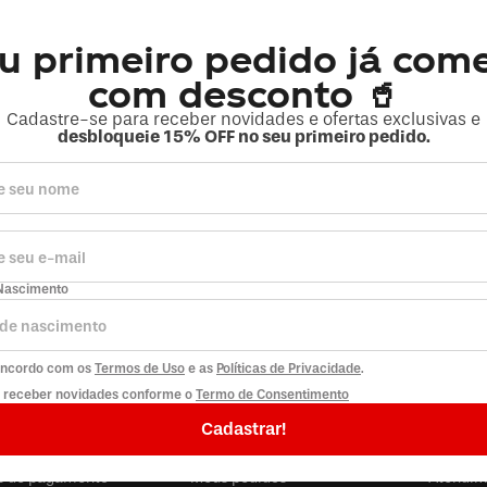
u primeiro pedido já com
com desconto 🥤
Cadastre-se para receber novidades e ofertas exclusivas e
MONSTE
desbloqueie 15% OFF no seu primeiro pedido.
MONSTER
Pack 6
Monster Pipeline Punch 473ml Lata
Lata
Já levaram tudo 👀
Já leva
Ative o aviso e não perca quando voltar.
Ative o
Nascimento
Ativar alerta
concordo com os
Termos de Uso
e as
Políticas de Privacidade
.
o receber novidades conforme o
Termo de Consentimento
RAS
MINHA CONTA
EMPRES
Cadastrar!
 e devoluções
Minha conta
Política
s de pagamento
Meus pedidos
Atendim