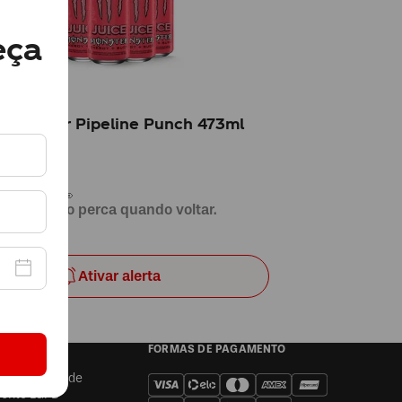
eça
R
 Monster Pipeline Punch 473ml
ram tudo 👀
 aviso e não perca quando voltar.
Ativar alerta
A
FORMAS DE PAGAMENTO
 de Privacidade
ento LGPD