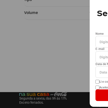
Packs
Se
Individual
Balas e Gomas
Volume
Produtos Oficiais
473 ml
Nome
E-mail
Data de 
Li e 
Aceit
COMP
Segunda a sexta, das 9h às 17h.
Trocas
Exceto feriados.
Forma