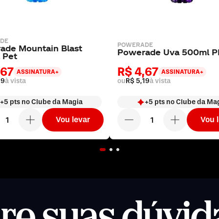
DE
POWERADE
ade Mountain Blast
Powerade Uva 500ml P
 Pet
,67
R$ 4,67
ASSINATURA+
ASSINATURA+
19
à vista
ou
R$ 5,19
à vista
+
5
pts
no Clube da Magia
+
5
pts
no Clube da Ma
Vou levar
Vou 
ire suas dúvid