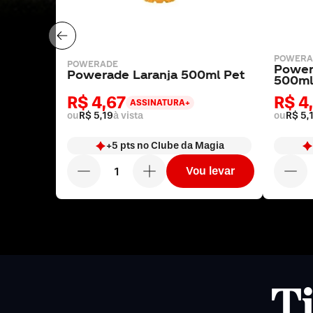
POWERA
POWERADE
Power
Powerade Laranja 500ml Pet
500ml
R$ 4,67
R$ 4
ASSINATURA+
ou
R$ 5,19
à vista
ou
R$ 5,
+
5
pts
no Clube da Magia
Vou levar
T