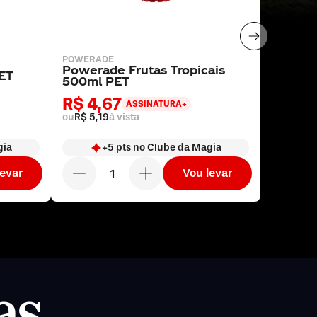
POWERADE
Powerade Frutas Tropicais
ET
500ml PET
R$ 4,67
ASSINATURA+
ou
R$ 5,19
à vista
gia
+
5
pts
no Clube da Magia
levar
Vou levar
as