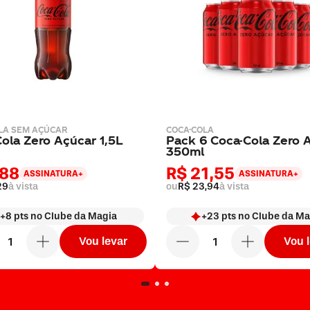
LA SEM AÇÚCAR
COCA-COLA
ola Zero Açúcar 1,5L
Pack 6 Coca-Cola Zero 
350ml
,88
R$ 21,55
ASSINATURA+
ASSINATURA+
29
à vista
ou
R$ 23,94
à vista
+
8
pts
no Clube da Magia
+
23
pts
no Clube da Ma
Vou levar
Vou 