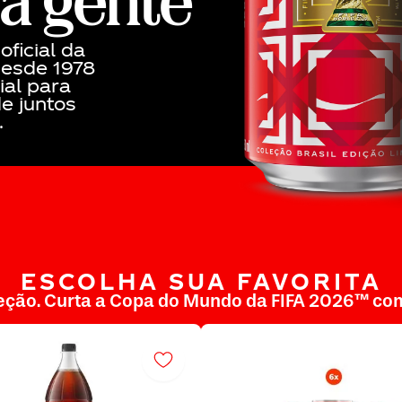
a gente
oficial da
esde 1978
ial para
e juntos
.
ESCOLHA SUA FAVORITA
eção. Curta a Copa do Mundo da FIFA 2026™ co