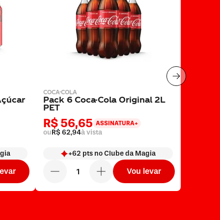
COCA-COLA
Açúcar
Pack 6 Coca-Cola Original 2L
PET
R$ 56,65
ASSINATURA+
ou
R$ 62,94
à vista
gia
+
62
pts
no Clube da Magia
levar
Vou levar