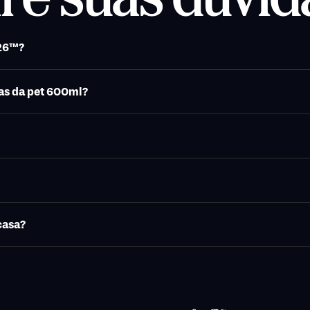
a do Mundo da FIFA 2026™?
has da pet 600ml?
casa?