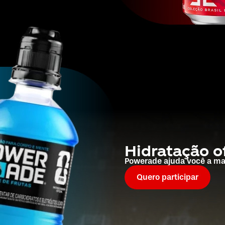
Hidratação of
Powerade ajuda você a ma
Quero participar