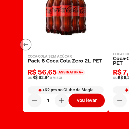
COCA-CO
COCA-COLA SEM AÇÚCAR
Coca-C
Pack 6 Coca-Cola Zero 2L PET
PET
R$ 56,65
R$ 7
ASSINATURA+
ou
R$ 62,94
à vista
ou
R$ 8,
+
62
pts
no Clube da Magia
Vou levar