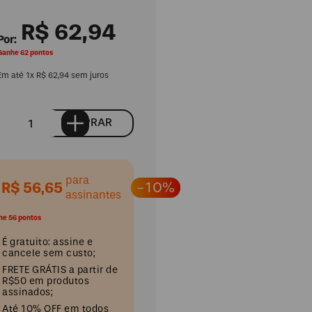
R$
62
,
94
Ganhe 62 pontos
Em até
1
x
R$
62
,
94
sem juros
COMPRAR
para
R$ 56,65
-10%
assinantes
he 56 pontos
É gratuito: assine e
cancele sem custo;
FRETE GRÁTIS a partir de
R$50 em produtos
assinados;
Até 10% OFF em todos