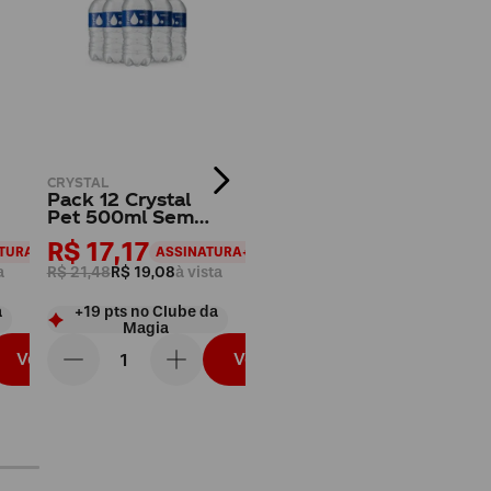
CRYSTAL
Pack 12 Crystal
Pet 500ml Sem
Gás
R$ 17,17
TURA+
ASSINATURA+
a
R$ 21,48
R$ 19,08
à vista
a
+
19
pts
no Clube da
Magia
Vou levar
Vou levar