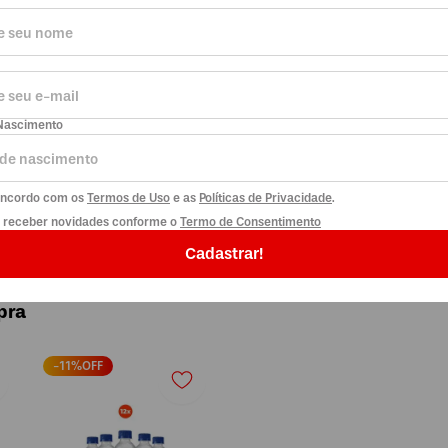
a
R$ 21,48
R$ 19,08
à vista
a
+
19
pts
no Clube da
Magia
Vou levar
Vou levar
Nascimento
concordo com os
Termos de Uso
e as
Políticas de Privacidade
.
o receber novidades conforme o
Termo de Consentimento
Cadastrar!
pra
-
11
%OFF