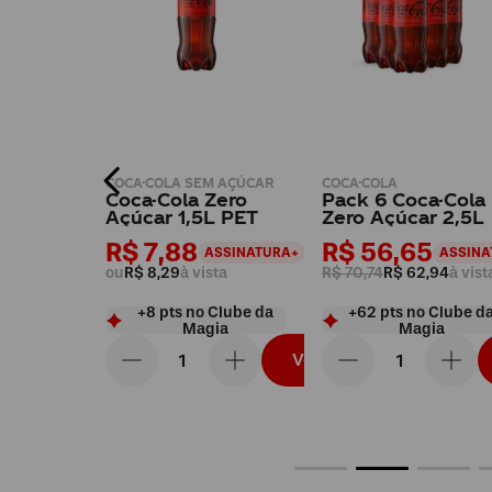
 AÇÚCAR
COCA-COLA SEM AÇÚCAR
COCA-COLA
a-Cola
Coca-Cola Zero
Pack 6 Coca-Cola
T
Açúcar 1,5L PET
Zero Açúcar 2,5L
R$ 7,88
R$ 56,65
ASSINATURA+
ASSINATURA+
ASSINA
ista
ou
R$ 8,29
à vista
R$ 70,74
R$ 62,94
à vist
Clube da
+
8
pts
no Clube da
+
62
pts
no Clube d
ia
Magia
Magia
Vou levar
Vou levar