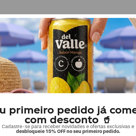
ilares
-
11
%OFF
u primeiro pedido já com
CRYSTAL
Pack 12 Crystal
com desconto 🥤
Pet 500ml Sem
Gás
Cadastre-se para receber novidades e ofertas exclusivas e
R$ 17,17
desbloqueie 15% OFF no seu primeiro pedido.
TURA+
ASSINATURA+