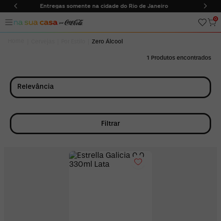
dade do Rio de Janeiro
Frete Grátis em compras acima de
0
Cervejas
Por Estilo
Zero Álcool
1
Relevância
Filtrar