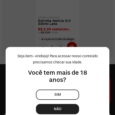
ESTRELLA GALICIA
Estrella Galicia 0,0
330ml Lata
R$ 5,39
ASSINATURA+
ou
R$ 5,99
à vista
+
5
pts
no Clube da Magia
Seja bem-vindo(a)! Para acessar nosso conteúdo
precisamos checar sua idade.
Você tem mais de 18
anos?
SIM
NÃO