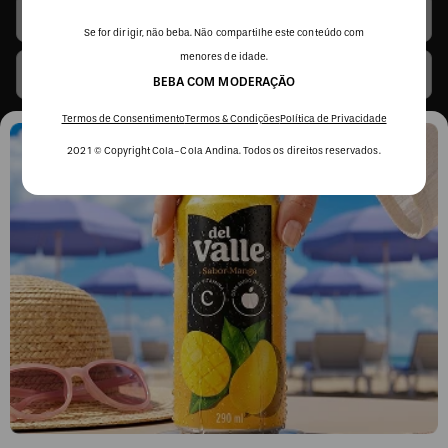
Se for dirigir, não beba. Não compartilhe este conteúdo com
menores de idade.
BEBA COM MODERAÇÃO
Termos de Consentimento
Termos & Condições
Política de Privacidade
2021 © Copyright Cola-Cola Andina. Todos os direitos reservados.
Li e concordo com os
Termos & Condições
e
Políticas de Privacidade
Segunda a sexta, das 9h às 17h.
Exceto feriados.
0800 023 5338
Fale sobre seu pedido
COMPRAS