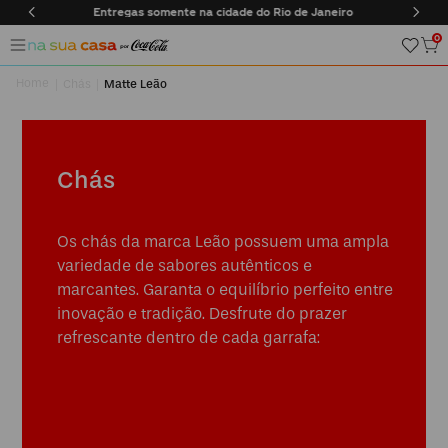
Janeiro
Frete Grátis em compras acima de R$170
0
Chás
Matte Leão
Chás
Os chás da marca Leão possuem uma ampla
variedade de sabores autênticos e
marcantes. Garanta o equilíbrio perfeito entre
inovação e tradição. Desfrute do prazer
refrescante dentro de cada garrafa: