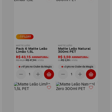
-
11
%OFF
MATTE LEÃO
MATTE LEÃO
Pack 6 Matte Leão
Matte Leão Natural
Limão 1,5L
300ml PET
R$ 43,15
R$ 3,59
ASSINATURA+
ASSINATURA+
R$ 53,94
R$ 47,94
à vista
ou
R$ 3,99
à vista
+
47
pts
no Clube da Magia
+
3
pts
no Clube da Magia