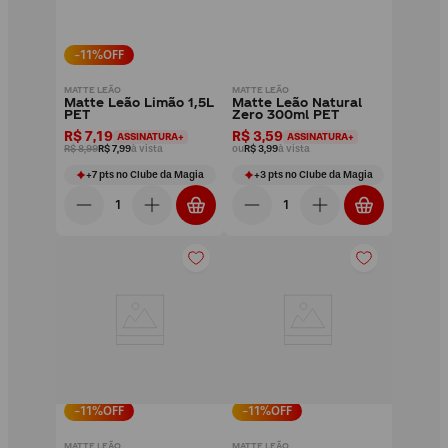
-
11
%OFF
MATTE LEÃO
MATTE LEÃO
Matte Leão Limão 1,5L
Matte Leão Natural
PET
Zero 300ml PET
R$ 7,19
R$ 3,59
ASSINATURA+
ASSINATURA+
R$ 8,99
R$ 7,99
à vista
ou
R$ 3,99
à vista
+
7
pts
no Clube da Magia
+
3
pts
no Clube da Magia
-
11
%OFF
-
11
%OFF
MATTE LEÃO
MATTE LEÃO