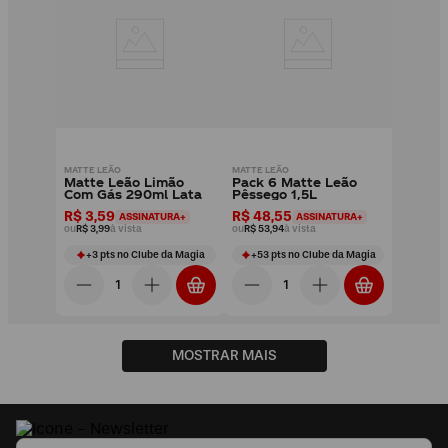
MATTE LEÃO
MATTE LEÃO
Matte Leão Limão
Pack 6 Matte Leão
Com Gás 290ml Lata
Pêssego 1,5L
R$ 3,59
R$ 48,55
ASSINATURA+
ASSINATURA+
ou
R$ 3,99
à vista
ou
R$ 53,94
à vista
+
3
pts
no Clube da Magia
+
53
pts
no Clube da Magia
MOSTRAR MAIS