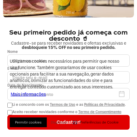
COMPRAS
Seu primeiro pedido já começa com
MINHA CONTA
desconto 🥤
Cadastre-se para receber novidades e ofertas exclusivas e
desbloqueie 15% OFF no seu primeiro pedido.
EMPRESA
Nome
Utilizamos cookies necessários para permitir que nosso
FORMAS DE PAGAMENTO E SEGURANÇA
site funcione. Também gostaríamos de usar cookies
E-mail
opcionais para facilitar a sua navegação, gerar dados
analíticos, otimizar as funcionalidades do site e para
Data de Nascimento
entregar conteúdo customizado aos seus interesses.
Mais informações
Li e concordo com os
Termos de Uso
e as
Políticas de Privacidade
.
Aceito receber novidades conforme o
Termo de Consentimento
2026 © Copyright Coca-Cola Andina. Todos os direitos reservados.
Endereço: Rua André Rocha, n° 2.299, no município do Rio de Janeiro,
Estado do Rio de Janeiro, CEP: 22710-561
Cadastrar!
Permitir cookies
Dispensar
Preferências de Cookie
A loja online Coca-Cola Andina é operada pela Infracommerce Negócios e
Soluções em Internet LTDA. CNPJ 15.427.207/0001-14 - Av. Dr Cardoso de
Melo, 1855, 14º andar - Vila Olímpia - São Paulo - SP - Cep: 04548-903.