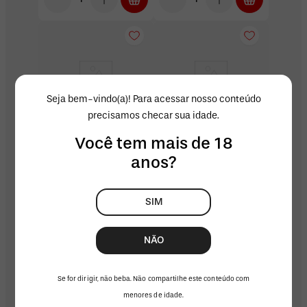
Seja bem-vindo(a)! Para acessar nosso conteúdo
precisamos checar sua idade.
Você tem mais de 18
-
10
%OFF
-
11
%OFF
anos?
SCHWEPPES DRINKS
JACK & COKE
Schweppes Spritz
Combo 4 Jack Daniel's
269ml Lata
& Coca-Cola 269ml e
Copo Contour
R$ 5,84
ASSINATURA+
R$ 61,76
SIM
R$ 69,76
R$ 7,19
R$ 6,49
à vista
+
6
pts
no Clube da Magia
+
61
pts
no Clube da Magia
NÃO
Se for dirigir, não beba. Não compartilhe este conteúdo com
menores de idade.