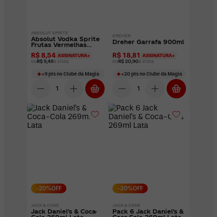
ABSOLUT SPRITE
DREHER
Absolut Vodka Sprite
Dreher Garrafa 900ml
Frutas Vermelhas
269ml Lata
R$ 8,54
R$ 18,81
ASSINATURA+
ASSINATURA+
ou
R$ 9,49
à vista
ou
R$ 20,90
à vista
+
9
pts
no Clube da Magia
+
20
pts
no Clube da Magia
-
20
%OFF
-
20
%OFF
JACK & COKE
JACK & COKE
Jack Daniel's & Coca-
Pack 6 Jack Daniel's &