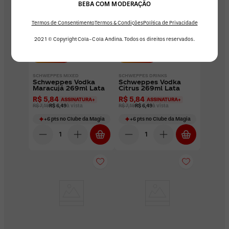
BEBA COM MODERAÇÃO
Termos de Consentimento
Termos & Condições
Política de Privacidade
2021 © Copyright Cola-Cola Andina. Todos os direitos reservados.
-
10
%OFF
-
10
%OFF
SCHWEPPES MIXED
SCHWEPPES DRINKS
Schweppes Vodka
Schweppes Vodka
Maracujá 269ml Lata
Citrus 269ml Lata
R$ 5,84
R$ 5,84
ASSINATURA+
ASSINATURA+
R$ 7,19
R$ 6,49
à vista
R$ 7,19
R$ 6,49
à vista
+
6
pts
no Clube da Magia
+
6
pts
no Clube da Magia