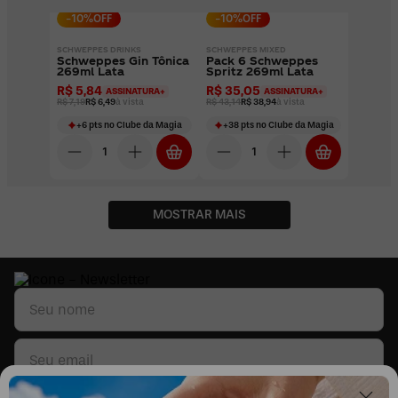
-
10
%OFF
-
10
%OFF
SCHWEPPES DRINKS
SCHWEPPES MIXED
Schweppes Gin Tônica
Pack 6 Schweppes
269ml Lata
Spritz 269ml Lata
R$ 5,84
R$ 35,05
ASSINATURA+
ASSINATURA+
R$ 7,19
R$ 6,49
à vista
R$ 43,14
R$ 38,94
à vista
+
6
pts
no Clube da Magia
+
38
pts
no Clube da Magia
MOSTRAR MAIS