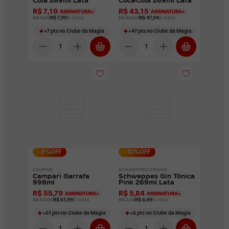
Cola 269ml Lata
Coca-Cola 269ml Lata
R$ 7,19
R$ 43,15
ASSINATURA+
ASSINATURA+
R$ 9,99
R$ 7,99
à vista
R$ 59,94
R$ 47,94
à vista
+
7
pts
no Clube da Magia
+
47
pts
no Clube da Magia
-
9
%OFF
-
10
%OFF
CAMPARI
SCHWEPPES DRINKS
Campari Garrafa
Schweppes Gin Tônica
998ml
Pink 269ml Lata
R$ 55,79
R$ 5,84
ASSINATURA+
ASSINATURA+
R$ 67,90
R$ 61,99
à vista
R$ 7,19
R$ 6,49
à vista
+
61
pts
no Clube da Magia
+
6
pts
no Clube da Magia