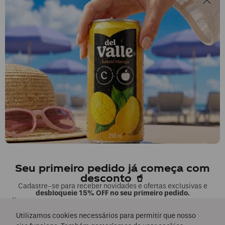
Li e concordo com os
Termos & Condições
e
Políticas de Privacidade
Segunda a sexta, das 9h às 17h.
Exceto feriados.
0800 023 5338
Fale sobre seu pedido
COMPRAS
Seu primeiro pedido já começa com
MINHA CONTA
desconto 🥤
Cadastre-se para receber novidades e ofertas exclusivas e
desbloqueie 15% OFF no seu primeiro pedido.
EMPRESA
Nome
Utilizamos cookies necessários para permitir que nosso
FORMAS DE PAGAMENTO E SEGURANÇA