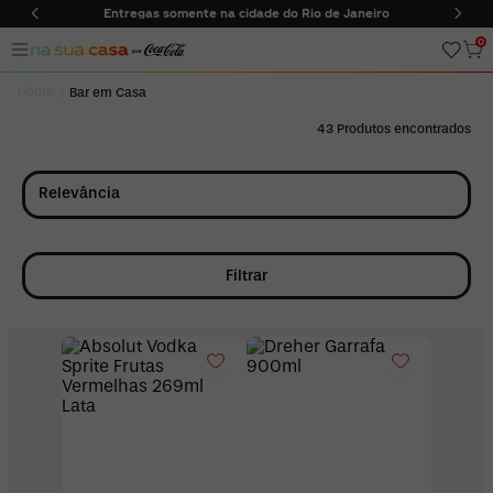
ntregas somente na cidade do Rio de Janeiro
Frete Gráti
0
Bar em Casa
43
Relevância
Filtrar