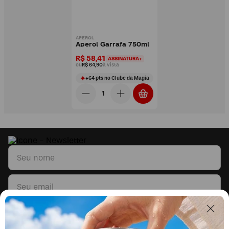
APEROL
Aperol Garrafa 750ml
R$ 58,41
ASSINATURA+
ou
R$ 64,90
à vista
+
64
pts
no Clube da Magia