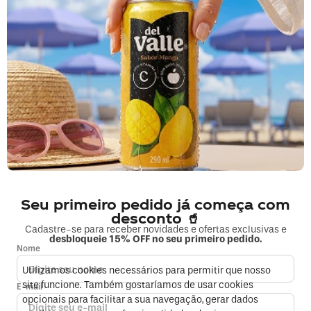
Li e concordo com os
Termos & Condições
e
Políticas de Privacidade
Segunda a sexta, das 9h às 17h.
Exceto feriados.
0800 023 5338
Fale sobre seu pedido
COMPRAS
Seu primeiro pedido já começa com
MINHA CONTA
desconto 🥤
Cadastre-se para receber novidades e ofertas exclusivas e
desbloqueie 15% OFF no seu primeiro pedido.
EMPRESA
Nome
Utilizamos cookies necessários para permitir que nosso
FORMAS DE PAGAMENTO E SEGURANÇA
site funcione. Também gostaríamos de usar cookies
E-mail
opcionais para facilitar a sua navegação, gerar dados