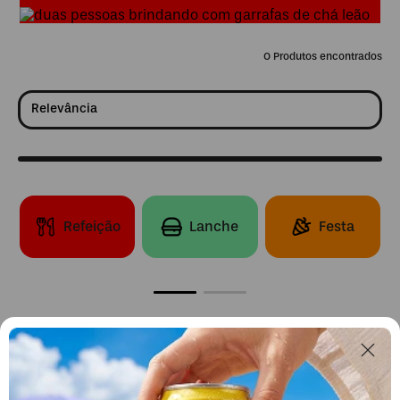
0
Relevância
Refeição
Lanche
Festa
OOPS!
Nenhum produto encontrado