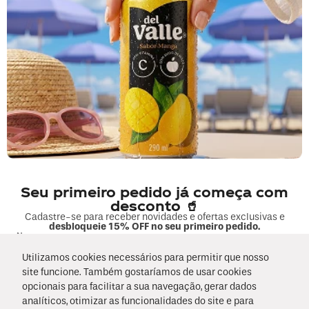
O que eu devo fazer?
Verifique os termos digitados.
Tente utilizar uma única palavra.
Utilize termos genéricos na busca.
Tente utilizar sinônimos do termo
desejado.
Seu primeiro pedido já começa com
desconto 🥤
Cadastre-se para receber novidades e ofertas exclusivas e
desbloqueie 15% OFF no seu primeiro pedido.
Nome
Utilizamos cookies necessários para permitir que nosso
site funcione. Também gostaríamos de usar cookies
E-mail
opcionais para facilitar a sua navegação, gerar dados
Li e concordo com os
Termos & Condições
e
Políticas de Privacidade
analíticos, otimizar as funcionalidades do site e para