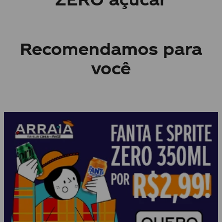
COCA-COLA
COCA-COLA SEM AÇÚCAR
Coca-Cola Zero Açúcar
Coca-Cola Zero Açúcar
2L PET
1,5L PET
R$ 9,97
R$ 7,88
ASSINATURA+
ASSINATURA+
ou
R$ 10,49
à vista
ou
R$ 8,29
à vista
+
10
pts
no Clube da Magia
+
8
pts
no Clube da Magia
O sabor que você ama,
ZERO açúcar