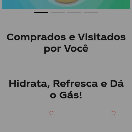
Comprados e Visitados
por Você
-
11
%OFF
-
14
%OFF
COCA-COLA
FANTA
Pack 6 Coca-Cola Zero
Fanta Laranja Zero
Açúcar 2,5L
350ml Lata