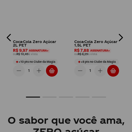
R$ 56,65
R$ 2,69
ASSINATURA+
ASSINATURA+
R$ 70,74
R$ 62,94
à vista
R$ 3,49
R$ 2,99
à vista
+
62
pts
no Clube da Magia
+
2
pts
no Clube da Magia
Hidrata, Refresca e Dá
o Gás!