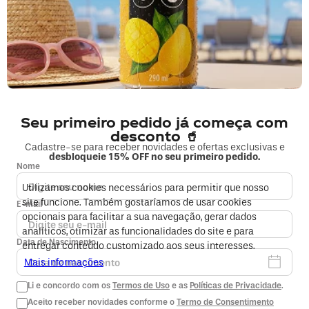
Seu primeiro pedido já começa com
desconto 🥤
Cadastre-se para receber novidades e ofertas exclusivas e
desbloqueie 15% OFF no seu primeiro pedido.
Nome
Utilizamos cookies necessários para permitir que nosso
site funcione. Também gostaríamos de usar cookies
E-mail
opcionais para facilitar a sua navegação, gerar dados
analíticos, otimizar as funcionalidades do site e para
Data de Nascimento
entregar conteúdo customizado aos seus interesses.
Mais informações
Li e concordo com os
Termos de Uso
e as
Políticas de Privacidade
.
Aceito receber novidades conforme o
Termo de Consentimento