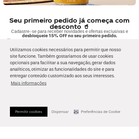
Li e concordo com os
Termos & Condições
e
Políticas de Privacidade
Seu primeiro pedido já começa com
desconto 🥤
Segunda a sexta, das 9h às 17h.
Cadastre-se para receber novidades e ofertas exclusivas e
Exceto feriados.
desbloqueie 15% OFF no seu primeiro pedido.
Nome
0800 023 5338
Utilizamos cookies necessários para permitir que nosso
Fale sobre seu pedido
site funcione. Também gostaríamos de usar cookies
E-mail
opcionais para facilitar a sua navegação, gerar dados
analíticos, otimizar as funcionalidades do site e para
COMPRAS
Data de Nascimento
entregar conteúdo customizado aos seus interesses.
Mais informações
MINHA CONTA
Li e concordo com os
Termos de Uso
e as
Políticas de Privacidade
.
Aceito receber novidades conforme o
Termo de Consentimento
EMPRESA
Cadastrar!
Permitir cookies
Dispensar
Preferências de Cookie
FORMAS DE PAGAMENTO E SEGURANÇA