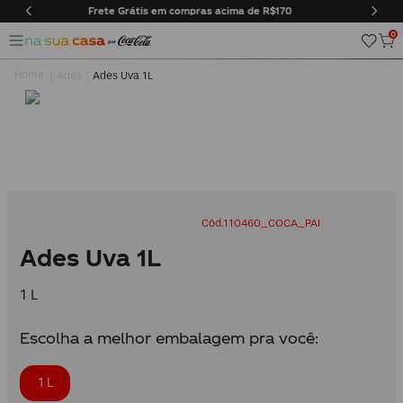
s acima de R$170
Entregas somente na cidade do Rio de Ja
0
Ades
Ades Uva 1L
110460_COCA_PAI
Ades Uva 1L
1 L
Escolha a melhor embalagem pra você:
1 L