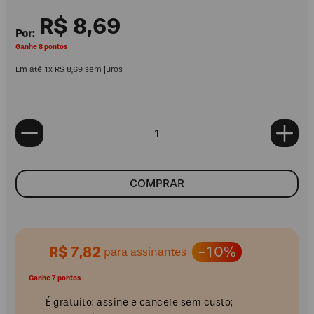
R$
8
,
69
Ganhe 8 pontos
Em até
1
x
R$
8
,
69
sem juros
COMPRAR
R$ 7,82
-10%
para assinantes
Ganhe 7 pontos
É gratuito: assine e cancele sem custo;