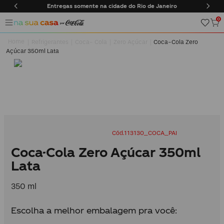
e na cidade do Rio de Janeiro
Frete Grátis em compras a
0
Refrigerantes
Coca- Cola
Zero Açúcar
Coca-Cola Zero
Açúcar 350ml Lata
113130_COCA_PAI
Coca-Cola Zero Açúcar 350ml
Lata
350 ml
Escolha a melhor embalagem pra você: