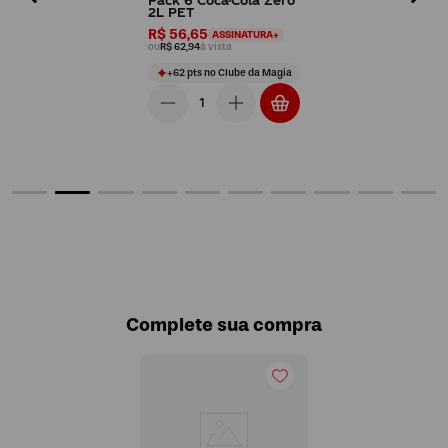
Pack 6 Coca-Cola Zero
2L PET
R$ 56,65
ASSINATURA+
ou
R$ 62,94
à vista
+
62
pts
no Clube da Magia
Complete sua compra