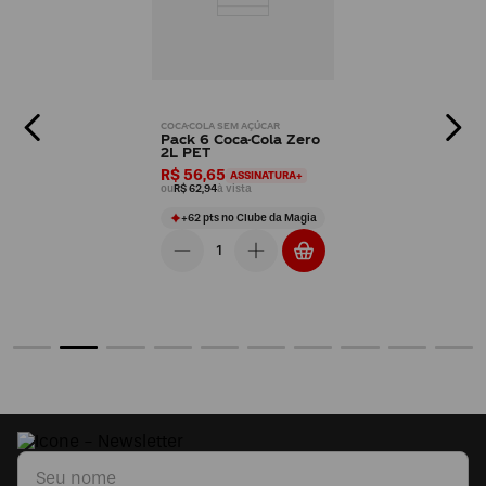
COCA-COLA SEM AÇÚCAR
Pack 6 Coca-Cola Zero
2L PET
R$ 56,65
ASSINATURA+
ou
R$ 62,94
à vista
+
62
pts
no Clube da Magia