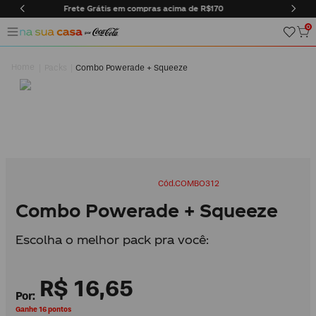
s acima de R$170
Entregas somente na cidade do Rio de Ja
0
Packs
Combo Powerade + Squeeze
COMBO312
Combo Powerade + Squeeze
Escolha o melhor pack pra você:
R$
16
,
65
Ganhe 16 pontos