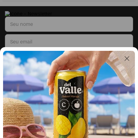
Li e concordo com os
Termos & Condições
e
Políticas de Privacidade
Segunda a sexta, das 9h às 17h.
Exceto feriados.
0800 023 5338
Fale sobre seu pedido