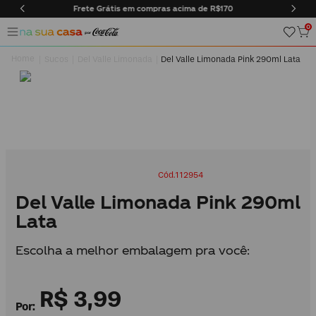
pras acima de R$170
Entregas somente na cidade do Rio d
0
Sucos
Del Valle Limonada
Del Valle Limonada Pink 290ml Lata
112954
Del Valle Limonada Pink 290ml
Lata
Escolha a melhor embalagem pra você:
R$
3
,
99