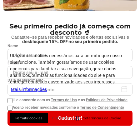
Fale sobre seu pedido
COMPRAS
Seu primeiro pedido já começa com
desconto 🥤
Cadastre-se para receber novidades e ofertas exclusivas e
MINHA CONTA
desbloqueie 15% OFF no seu primeiro pedido.
Nome
Utilizamos cookies necessários para permitir que nosso
EMPRESA
site funcione. Também gostaríamos de usar cookies
E-mail
opcionais para facilitar a sua navegação, gerar dados
FORMAS DE PAGAMENTO E SEGURANÇA
analíticos, otimizar as funcionalidades do site e para
Data de Nascimento
entregar conteúdo customizado aos seus interesses.
Mais informações
Li e concordo com os
Termos de Uso
e as
Políticas de Privacidade
.
Aceito receber novidades conforme o
Termo de Consentimento
Cadastrar!
Permitir cookies
Dispensar
Preferências de Cookie
2026 © Copyright Coca-Cola Andina. Todos os direitos reservados.
Endereço: Rua André Rocha, n° 2.299, no município do Rio de Janeiro,
Estado do Rio de Janeiro, CEP: 22710-561
A loja online Coca-Cola Andina é operada pela Infracommerce Negócios e