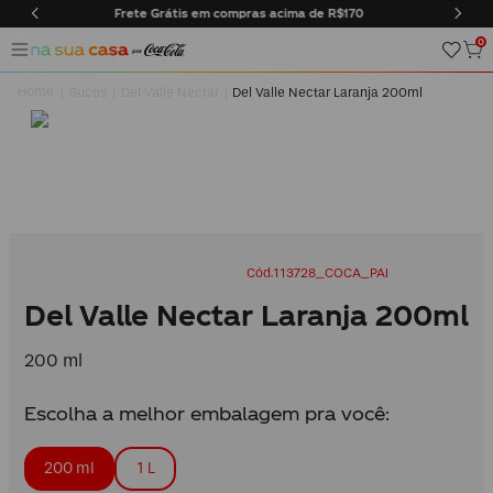
pras acima de R$170
Entregas somente na cidade do Rio d
0
Sucos
Del Valle Néctar
Del Valle Nectar Laranja 200ml
113728_COCA_PAI
Del Valle Nectar Laranja 200ml
200 ml
Escolha a melhor embalagem pra você:
200 ml
1 L