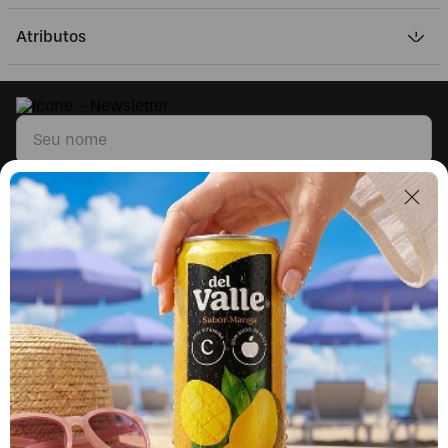
Atributos
Li e concordo com os
Termos & Condições
e
Políticas de Privacidade
Segunda a sexta, das 9h às 17h.
Exceto feriados.
0800 023 5338