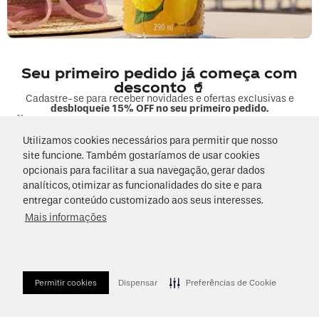
Fale sobre seu pedido
COMPRAS
Seu primeiro pedido já começa com
desconto 🥤
MINHA CONTA
Cadastre-se para receber novidades e ofertas exclusivas e
desbloqueie 15% OFF no seu primeiro pedido.
Nome
EMPRESA
Utilizamos cookies necessários para permitir que nosso
site funcione. Também gostaríamos de usar cookies
E-mail
FORMAS DE PAGAMENTO E SEGURANÇA
opcionais para facilitar a sua navegação, gerar dados
analíticos, otimizar as funcionalidades do site e para
Data de Nascimento
entregar conteúdo customizado aos seus interesses.
Mais informações
Li e concordo com os
Termos de Uso
e as
Políticas de Privacidade
.
Aceito receber novidades conforme o
Termo de Consentimento
2026 © Copyright Coca-Cola Andina. Todos os direitos reservados.
Cadastrar!
Permitir cookies
Dispensar
Preferências de Cookie
Endereço: Rua André Rocha, n° 2.299, no município do Rio de Janeiro,
Estado do Rio de Janeiro, CEP: 22710-561
A loja online Coca-Cola Andina é operada pela Infracommerce Negócios e
Soluções em Internet LTDA. CNPJ 15.427.207/0001-14 - Av. Dr Cardoso de