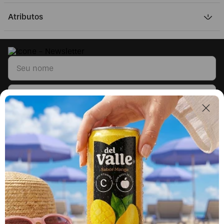
Atributos
Li e concordo com os
Termos & Condições
e
Políticas de Privacidade
Segunda a sexta, das 9h às 17h.
Exceto feriados.
0800 023 5338