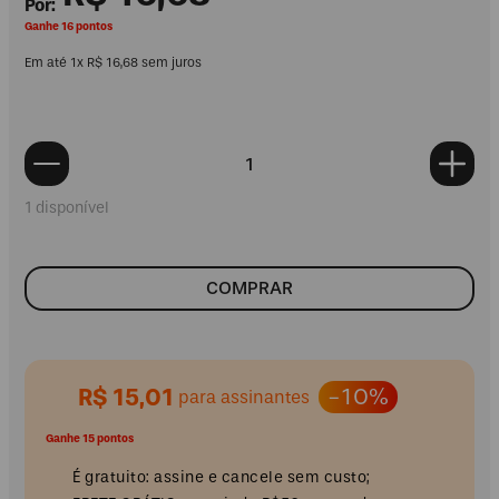
Ganhe 16 pontos
Em até
1
x
R$
16
,
68
sem juros
1 disponível
COMPRAR
R$ 15,01
-10%
para assinantes
Ganhe 15 pontos
É gratuito: assine e cancele sem custo;