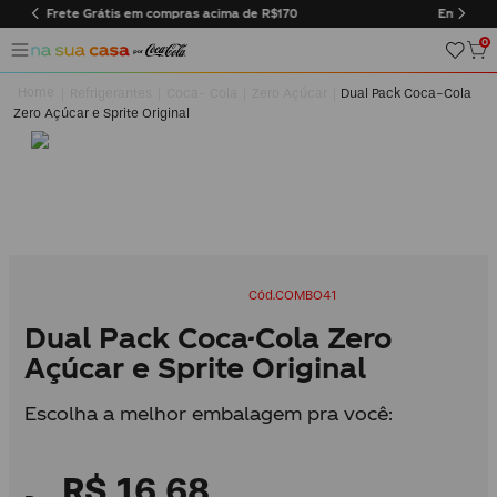
70
Entregas somente na cidade do Rio de Janeiro
0
Refrigerantes
Coca- Cola
Zero Açúcar
Dual Pack Coca-Cola
Zero Açúcar e Sprite Original
COMBO41
Dual Pack Coca-Cola Zero
Açúcar e Sprite Original
Escolha a melhor embalagem pra você:
R$
16
,
68