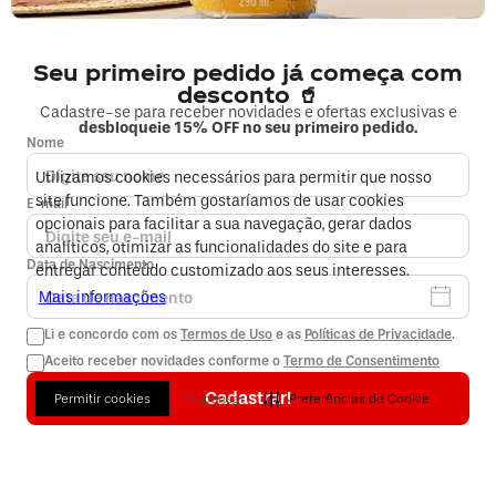
Fale sobre seu pedido
Seu primeiro pedido já começa com
COMPRAS
desconto 🥤
Cadastre-se para receber novidades e ofertas exclusivas e
desbloqueie 15% OFF no seu primeiro pedido.
MINHA CONTA
Nome
Utilizamos cookies necessários para permitir que nosso
site funcione. Também gostaríamos de usar cookies
EMPRESA
E-mail
opcionais para facilitar a sua navegação, gerar dados
analíticos, otimizar as funcionalidades do site e para
FORMAS DE PAGAMENTO E SEGURANÇA
Data de Nascimento
entregar conteúdo customizado aos seus interesses.
Mais informações
Li e concordo com os
Termos de Uso
e as
Políticas de Privacidade
.
Aceito receber novidades conforme o
Termo de Consentimento
Cadastrar!
Permitir cookies
Dispensar
Preferências de Cookie
2026 © Copyright Coca-Cola Andina. Todos os direitos reservados.
Endereço: Rua André Rocha, n° 2.299, no município do Rio de Janeiro,
Estado do Rio de Janeiro, CEP: 22710-561
A loja online Coca-Cola Andina é operada pela Infracommerce Negócios e