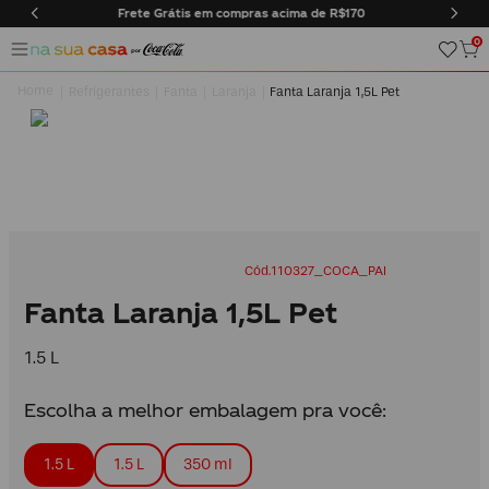
pras acima de R$170
Entregas somente na cidade do Rio d
0
Refrigerantes
Fanta
Laranja
Fanta Laranja 1,5L Pet
110327_COCA_PAI
Fanta Laranja 1,5L Pet
1.5 L
Escolha a melhor embalagem pra você:
1.5 L
1.5 L
350 ml