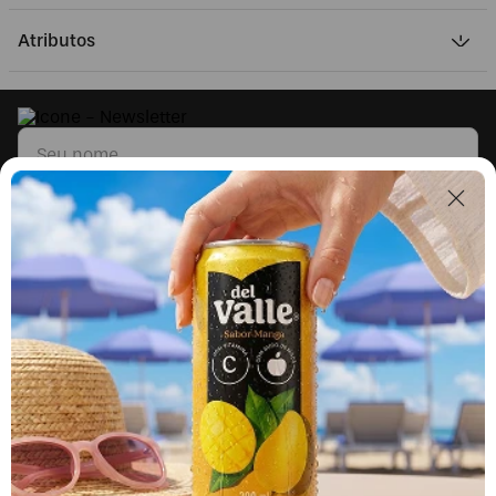
Atributos
Li e concordo com os
Termos & Condições
e
Políticas de Privacidade
Segunda a sexta, das 9h às 17h.
Exceto feriados.
0800 023 5338