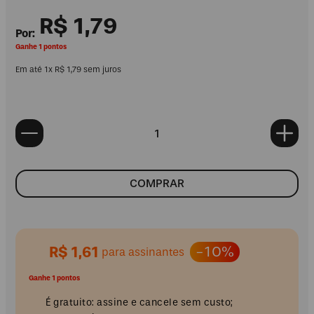
R$
1
,
79
Ganhe 1 pontos
Em até
1
x
R$
1
,
79
sem juros
COMPRAR
R$ 1,61
-10%
para assinantes
Ganhe 1 pontos
É gratuito: assine e cancele sem custo;