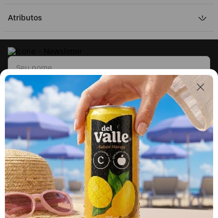
Atributos
Li e concordo com os
Termos & Condições
e
Políticas de Privacidade
Segunda a sexta, das 9h às 17h.
Exceto feriados.
0800 023 5338