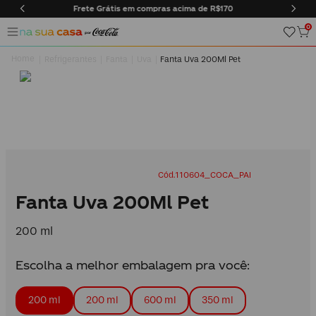
pras acima de R$170
Entregas somente na cidade do Rio d
0
Refrigerantes
Fanta
Uva
Fanta Uva 200Ml Pet
110604_COCA_PAI
Fanta Uva 200Ml Pet
200 ml
Escolha a melhor embalagem pra você:
200 ml
200 ml
600 ml
350 ml