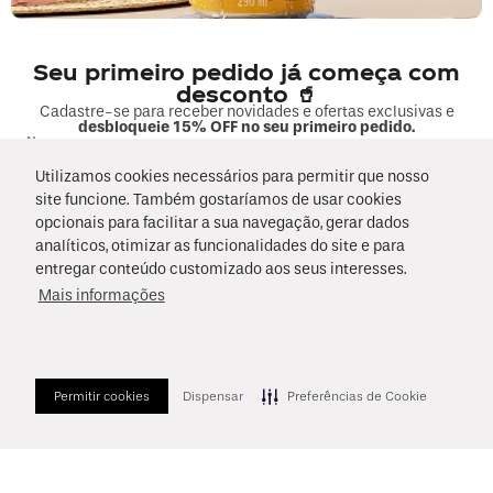
Fale sobre seu pedido
Seu primeiro pedido já começa com
COMPRAS
desconto 🥤
Cadastre-se para receber novidades e ofertas exclusivas e
desbloqueie 15% OFF no seu primeiro pedido.
MINHA CONTA
Nome
Utilizamos cookies necessários para permitir que nosso
site funcione. Também gostaríamos de usar cookies
EMPRESA
E-mail
opcionais para facilitar a sua navegação, gerar dados
analíticos, otimizar as funcionalidades do site e para
FORMAS DE PAGAMENTO E SEGURANÇA
Data de Nascimento
entregar conteúdo customizado aos seus interesses.
Mais informações
Li e concordo com os
Termos de Uso
e as
Políticas de Privacidade
.
Aceito receber novidades conforme o
Termo de Consentimento
Cadastrar!
Permitir cookies
Dispensar
Preferências de Cookie
2026 © Copyright Coca-Cola Andina. Todos os direitos reservados.
Endereço: Rua André Rocha, n° 2.299, no município do Rio de Janeiro,
Estado do Rio de Janeiro, CEP: 22710-561
A loja online Coca-Cola Andina é operada pela Infracommerce Negócios e