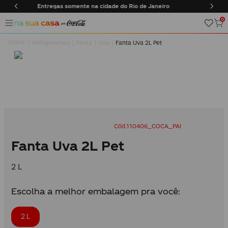
Frete Grátis em compras acima de R$170
0
Refrigerantes
Fanta
Uva
Fanta Uva 2L Pet
110406_COCA_PAI
Fanta Uva 2L Pet
2 L
Escolha a melhor embalagem pra você:
2 L