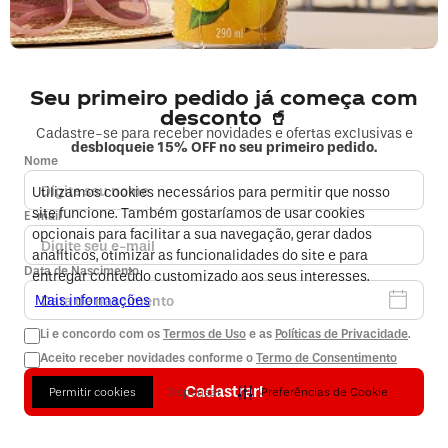
350ml Lata
R$ 2,69
ASSINATURA+
R$ 3,49
R$ 2,99
à vista
+
2
pts
no Clube da Magia
Seu primeiro pedido já começa com
desconto 🥤
Cadastre-se para receber novidades e ofertas exclusivas e
desbloqueie 15% OFF no seu primeiro pedido.
Nome
Utilizamos cookies necessários para permitir que nosso
site funcione. Também gostaríamos de usar cookies
E-mail
opcionais para facilitar a sua navegação, gerar dados
analíticos, otimizar as funcionalidades do site e para
Data de Nascimento
entregar conteúdo customizado aos seus interesses.
Mais informações
Complete sua compra
Li e concordo com os
Termos de Uso
e as
Políticas de Privacidade
.
Aceito receber novidades conforme o
Termo de Consentimento
Cadastrar!
Permitir cookies
Dispensar
Preferências de Cookie