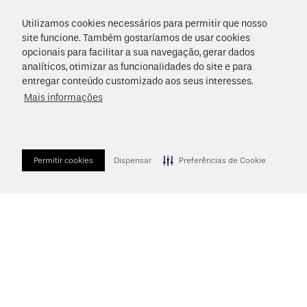
Nome
-
14
%OFF
Utilizamos cookies necessários para permitir que nosso
FANTA
site funcione. Também gostaríamos de usar cookies
E-mail
Fanta Laranja Zero
350ml Lata
opcionais para facilitar a sua navegação, gerar dados
R$ 2,69
ASSINATURA+
analíticos, otimizar as funcionalidades do site e para
R$ 3,49
R$ 2,99
à vista
Data de Nascimento
entregar conteúdo customizado aos seus interesses.
+
2
pts
no Clube da Magia
Mais informações
Li e concordo com os
Termos de Uso
e as
Políticas de Privacidade
.
Aceito receber novidades conforme o
Termo de Consentimento
Cadastrar!
Permitir cookies
Dispensar
Preferências de Cookie