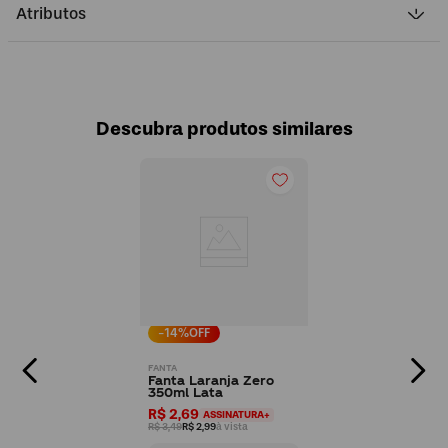
Atributos
Descubra produtos similares
-
14
%OFF
FANTA
Fanta Laranja Zero
350ml Lata
R$ 2,69
ASSINATURA+
R$ 3,49
R$ 2,99
à vista