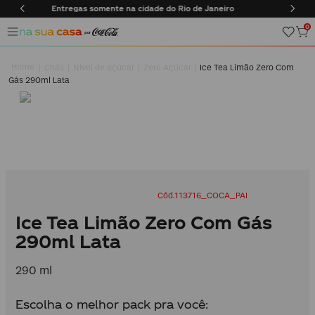
o de Janeiro
Frete Grátis em compras acima de R$170
0
Chás
Nível de açúcar
Zero Açúcar
Ice Tea Limão Zero Com
Gás 290ml Lata
113716_COCA_PAI
Ice Tea Limão Zero Com Gás
290ml Lata
290 ml
Escolha o melhor pack pra você: