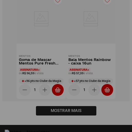
MENTOS
MENTOS
Goma de Mascar
Bala Mentos Rainbow
Mentos Pure Fresh
- caixa 16un
Wintergreen Garrafa
ASSINATURA+
ASSINATURA+
Sem Açúcar - caixa
ou
R$ 96,59
à vista
ou
R$ 57,39
à vista
6un
+
96
pts
no Clube da Magia
+
57
pts
no Clube da Magia
MOSTRAR MAIS