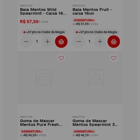
MENTOS
MENTOS
Bala Mentos Wild
Bala Mentos Fruit -
Spearmint - Caixa 16
caixa 16un
un
ASSINATURA+
R$ 57,39
à vista
ou
R$ 57,39
à vista
+
57
pts
no Clube da Magia
+
57
pts
no Clube da Magia
MENTOS
MENTOS
Goma de Mascar
Goma de Mascar
Mentos Pure Fresh
Mentos Spearmint 3
Mint Garrafa Sem
camadas Sem Açúcar -
ASSINATURA+
ASSINATURA+
Açúcar - caixa 6un
caixa 15un
ou
R$ 96,59
à vista
ou
R$ 46,19
à vista