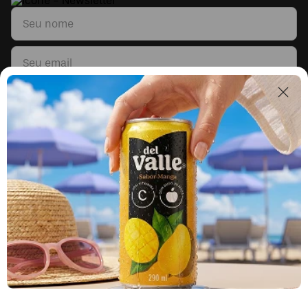
Li e concordo com os
Termos & Condições
e
Políticas de Privacidade
Segunda a sexta, das 9h às 17h.
Exceto feriados.
0800 023 5338
Fale sobre seu pedido
COMPRAS