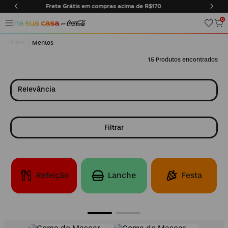
Entregas somente na cidade do Rio de Janeiro
0
Mentos
15
Relevância
Filtrar
Refeição
Lanche
Festa