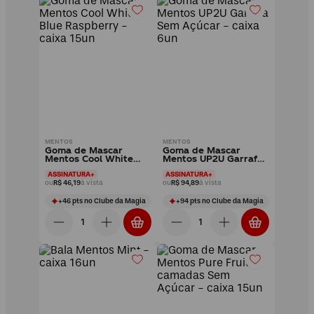
MENTOS
MENTOS
Goma de Mascar
Goma de Mascar
Mentos Cool White
Mentos UP2U Garrafa
Blue Raspberry - caixa
Sem Açúcar - caixa
ASSINATURA+
ASSINATURA+
15un
6un
ou
R$ 46,19
à vista
ou
R$ 94,89
à vista
+
46
pts
no Clube da Magia
+
94
pts
no Clube da Magia