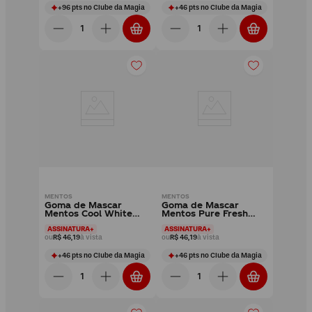
+
96
pts
no Clube da Magia
+
46
pts
no Clube da Magia
MENTOS
MENTOS
Goma de Mascar
Goma de Mascar
Mentos Cool White
Mentos Pure Fresh
Peppermint - caixa
Mint 3 camadas Sem
ASSINATURA+
ASSINATURA+
15un
Açúcar - caixa 15un
ou
R$ 46,19
à vista
ou
R$ 46,19
à vista
+
46
pts
no Clube da Magia
+
46
pts
no Clube da Magia