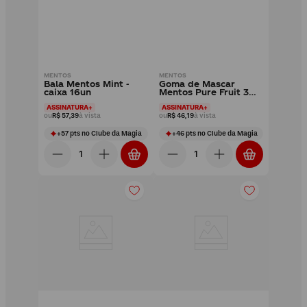
MENTOS
MENTOS
Bala Mentos Mint -
Goma de Mascar
caixa 16un
Mentos Pure Fruit 3
camadas Sem Açúcar -
ASSINATURA+
ASSINATURA+
caixa 15un
ou
R$ 57,39
à vista
ou
R$ 46,19
à vista
+
57
pts
no Clube da Magia
+
46
pts
no Clube da Magia