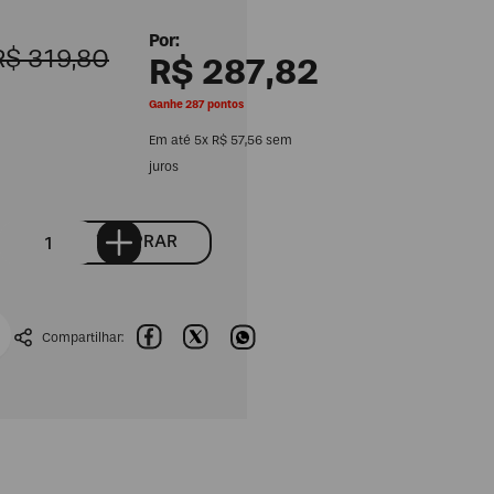
R$
319
,
80
R$
287
,
82
Ganhe 287 pontos
Em até
5
x
R$
57
,
56
sem
juros
COMPRAR