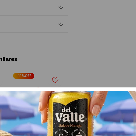
ilares
-
11
%OFF