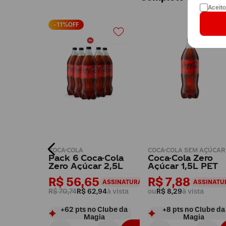
Aceit
-
11
%OFF
 AÇÚCAR
COCA-COLA
COCA-COLA SEM AÇÚCAR
a-Cola
Pack 6 Coca-Cola
Coca-Cola Zero
T
Zero Açúcar 2,5L
Açúcar 1,5L PET
R$ 56,65
R$ 7,88
ASSINATURA+
ASSINATURA+
ASSINATU
ista
R$ 70,74
R$ 62,94
à vista
ou
R$ 8,29
à vista
Clube da
+
62
pts
no Clube da
+
8
pts
no Clube da
ia
Magia
Magia