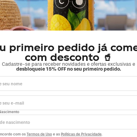
CRYSTAL
Pack 12 Crystal
Pet 500ml Sem
Gás
R$ 17,17
RA+
ASSINATURA+
R$ 21,48
R$ 19,08
à vista
u primeiro pedido já com
+
19
pts
no Clube da
com desconto 🥤
Magia
Cadastre-se para receber novidades e ofertas exclusivas e
Vou levar
Vou levar
desbloqueie 15% OFF no seu primeiro pedido.
Nascimento
pra
concordo com os
Termos de Uso
e as
Políticas de Privacidade
.