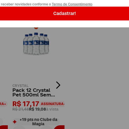
o receber novidades conforme o
Termo de Consentimento
Cadastrar!
-
11
%OFF
CRYSTAL
Pack 12 Crystal
Pet 500ml Sem
Gás
R$ 17,17
RA+
ASSINATURA+
R$ 21,48
R$ 19,08
à vista
+
19
pts
no Clube da
Magia