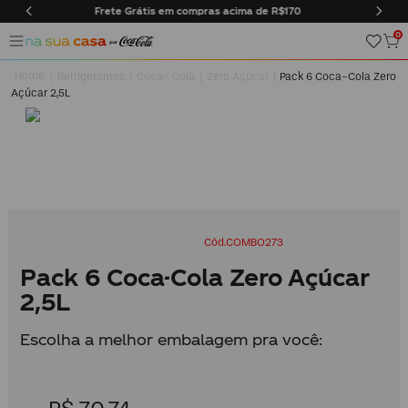
pras acima de R$170
Entregas somente na cidade do Rio d
0
Refrigerantes
Coca- Cola
Zero Açúcar
Pack 6 Coca-Cola Zero
Açúcar 2,5L
COMBO273
Pack 6 Coca-Cola Zero Açúcar
2,5L
Escolha a melhor embalagem pra você: