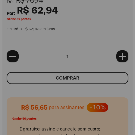
R$
70
,
74
R$
62
,
94
Ganhe 62 pontos
Em até
1
x
R$
62
,
94
sem juros
COMPRAR
R$ 56,65
-10%
para assinantes
Ganhe 56 pontos
É gratuito: assine e cancele sem custo;