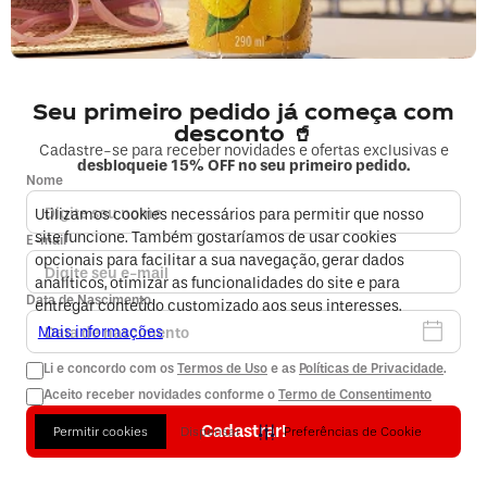
Fale sobre seu pedido
COMPRAS
Seu primeiro pedido já começa com
desconto 🥤
MINHA CONTA
Cadastre-se para receber novidades e ofertas exclusivas e
desbloqueie 15% OFF no seu primeiro pedido.
Nome
EMPRESA
Utilizamos cookies necessários para permitir que nosso
site funcione. Também gostaríamos de usar cookies
E-mail
FORMAS DE PAGAMENTO E SEGURANÇA
opcionais para facilitar a sua navegação, gerar dados
analíticos, otimizar as funcionalidades do site e para
Data de Nascimento
entregar conteúdo customizado aos seus interesses.
Mais informações
Li e concordo com os
Termos de Uso
e as
Políticas de Privacidade
.
Aceito receber novidades conforme o
Termo de Consentimento
2026 © Copyright Coca-Cola Andina. Todos os direitos reservados.
Cadastrar!
Permitir cookies
Dispensar
Preferências de Cookie
Endereço: Rua André Rocha, n° 2.299, no município do Rio de Janeiro,
Estado do Rio de Janeiro, CEP: 22710-561
A loja online Coca-Cola Andina é operada pela Infracommerce Negócios e
Soluções em Internet LTDA. CNPJ 15.427.207/0001-14 - Av. Dr Cardoso de