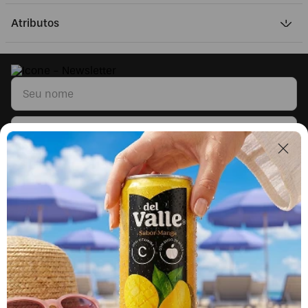
Atributos
Li e concordo com os
Termos & Condições
e
Políticas de Privacidade
Segunda a sexta, das 9h às 17h.
Exceto feriados.
0800 023 5338