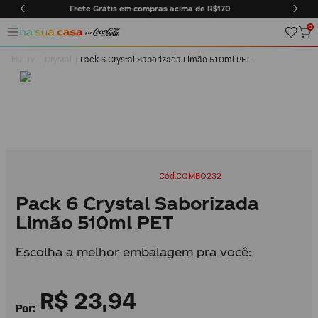
ima de R$170
Entregas somente na cidade do Rio de Janei
0
Crystal
Pack 6 Crystal Saborizada Limão 510ml PET
COMBO232
Pack 6 Crystal Saborizada
Limão 510ml PET
Escolha a melhor embalagem pra você:
R$
23
,
94