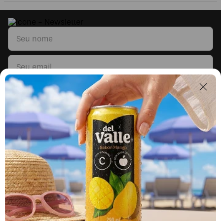
Li e concordo com os
Termos & Condições
e
Políticas de Privacidade
Segunda a sexta, das 9h às 17h.
Exceto feriados.
0800 023 5338
Fale sobre seu pedido