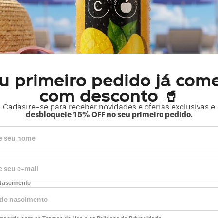
COCA-COLA SEM AÇÚCAR
Coca-Cola Zero
Açúcar 600ml PET
R$ 5,41
TURA+
ASSINATURA+
a
ou
R$ 5,69
à vista
u primeiro pedido já com
com desconto 🥤
a
+
5
pts
no Clube da
Magia
Cadastre-se para receber novidades e ofertas exclusivas e
Vou levar
Vou levar
desbloqueie 15% OFF no seu primeiro pedido.
Nascimento