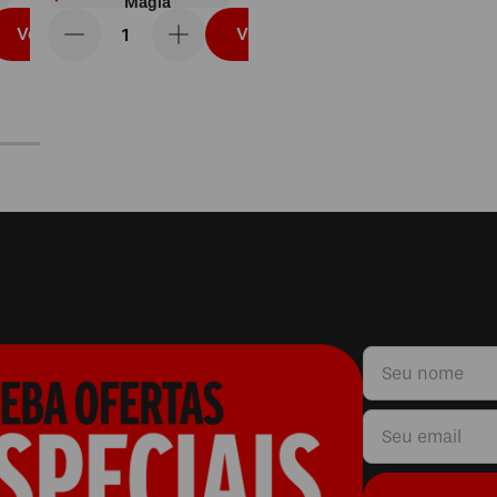
Magia
Vou levar
Vou levar