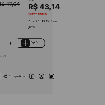
R$
47
,
94
R$
43
,
14
Ganhe 43 pontos
Em até
1
x
R$
43
,
14
sem
juros
COMPRAR
ível