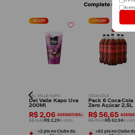
Li e 
Complete sua com
Aceit
-
8
%OFF
-
11
%OFF
 AÇÚCAR
DEL VALLE KAPO
COCA-COLA
a-Cola
Del Valle Kapo Uva
Pack 6 Coca-Cola
T
200Ml
Zero Açúcar 2,5L
R$ 2,06
R$ 56,65
ASSINATURA+
ASSINATURA+
ASSINA
ista
R$ 2,49
R$ 2,29
à vista
R$ 70,74
R$ 62,94
à vist
Clube da
+
2
pts
no Clube da
+
62
pts
no Clube d