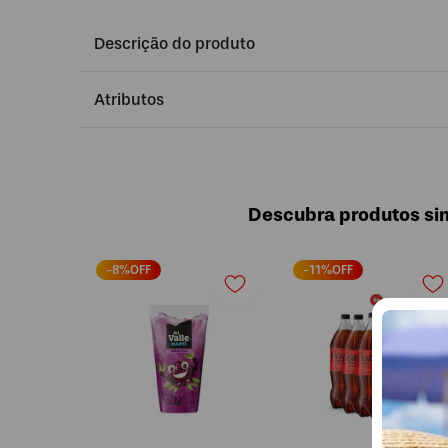
Descrição do produto
Atributos
Descubra produtos sim
-
8
%OFF
-
11
%OFF