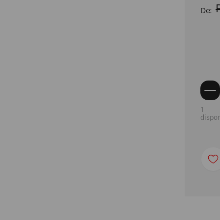
Packs
Balas e Gomas
Produtos Oficiais
1
dispon