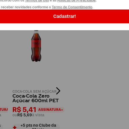
concordo com os
Termos de Uso
e as
Políticas de Privacidade
.
pra
o receber novidades conforme o
Termo de Consentimento
Cadastrar!
COCA-COLA SEM AÇÚCAR
Coca-Cola Zero
Açúcar 600ml PET
R$ 5,41
TURA+
ASSINATURA+
a
ou
R$ 5,69
à vista
a
+
5
pts
no Clube da