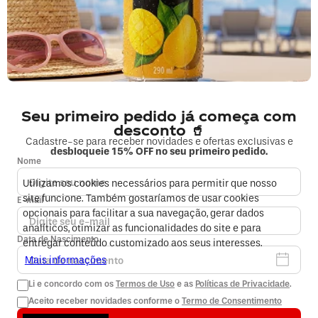
0800 023 5338
Fale sobre seu pedido
COMPRAS
Seu primeiro pedido já começa com
MINHA CONTA
desconto 🥤
Cadastre-se para receber novidades e ofertas exclusivas e
desbloqueie 15% OFF no seu primeiro pedido.
EMPRESA
Nome
Utilizamos cookies necessários para permitir que nosso
FORMAS DE PAGAMENTO E SEGURANÇA
site funcione. Também gostaríamos de usar cookies
E-mail
opcionais para facilitar a sua navegação, gerar dados
analíticos, otimizar as funcionalidades do site e para
Data de Nascimento
entregar conteúdo customizado aos seus interesses.
Mais informações
Li e concordo com os
Termos de Uso
e as
Políticas de Privacidade
.
Aceito receber novidades conforme o
Termo de Consentimento
2026 © Copyright Coca-Cola Andina. Todos os direitos reservados.
Endereço: Rua André Rocha, n° 2.299, no município do Rio de Janeiro,