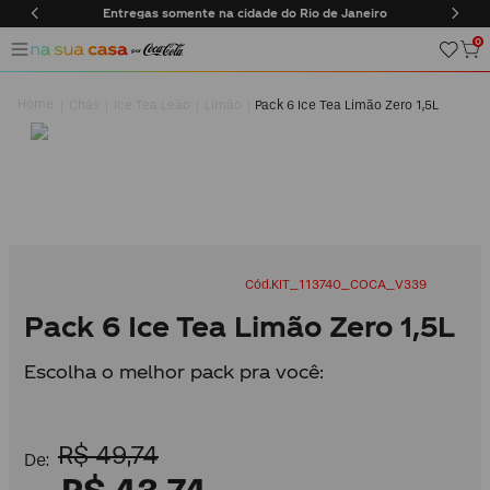
Entregas somente na cidade do Rio de Janeiro
0
Chás
Ice Tea Leão
Limão
Pack 6 Ice Tea Limão Zero 1,5L
KIT_113740_COCA_V339
Pack 6 Ice Tea Limão Zero 1,5L
Escolha o melhor pack pra você:
R$
49
,
74