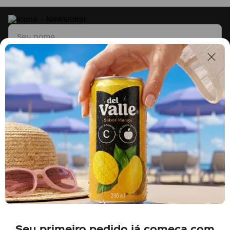
Li e concordo com os
Termos & Condições
e
Políticas de Privacidade
Segunda a sexta, das 9h às 17h.
Exceto feriados.
0800 023 5338
Fale sobre seu pedido
Seu primeiro pedido já começa com