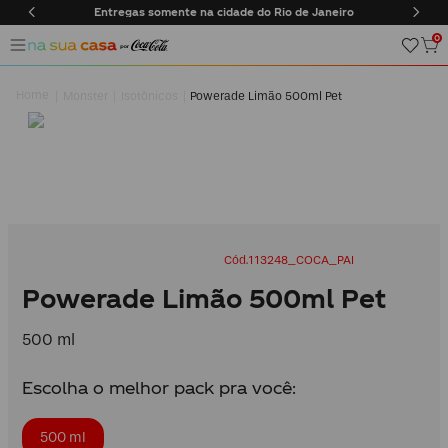
Entregas somente na cidade do Rio de Janeiro
0
Monster
Isotônicos
Powerade Limão 500ml Pet
113248_COCA_PAI
Powerade Limão 500ml Pet
500 ml
Escolha o melhor pack pra você:
500 ml