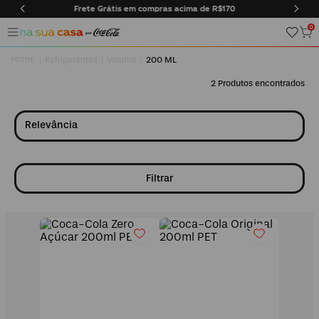
$170
Entregas somente na cidade do Rio de Janeiro
0
Refrigerantes
Volume
200 ML
2
Relevância
Filtrar