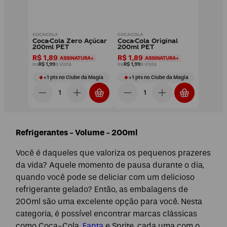
COCA-COLA
COCA-COLA
Coca-Cola Zero Açúcar
Coca-Cola Original
200ml PET
200ml PET
R$ 1,89
R$ 1,89
ASSINATURA+
ASSINATURA+
ou
R$ 1,99
à vista
ou
R$ 1,99
à vista
+
1
pts
no Clube da Magia
+
1
pts
no Clube da Magia
Refrigerantes - Volume - 200ml
Você é daqueles que valoriza os pequenos prazeres
da vida? Aquele momento de pausa durante o dia,
quando você pode se deliciar com um delicioso
refrigerante gelado? Então, as embalagens de
200ml são uma excelente opção para você. Nesta
categoria, é possível encontrar marcas clássicas
como Coca-Cola,
Fanta
e Sprite, cada uma com o