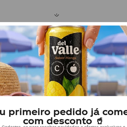
ilares
u primeiro pedido já com
com desconto 🥤