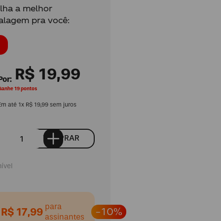
lha a melhor
lagem pra você:
R$
19
,
99
Ganhe 19 pontos
Em até
1
x
R$
19
,
99
sem juros
COMPRAR
ível
para
R$ 17,99
-10%
assinantes