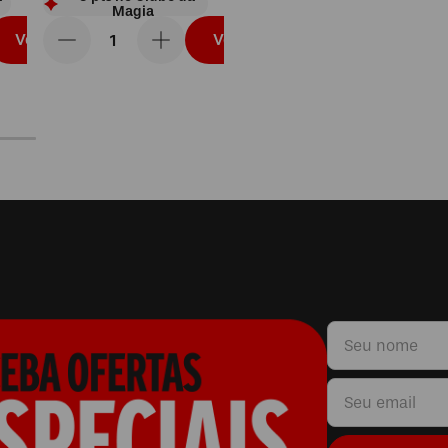
Magia
Vou levar
Vou levar