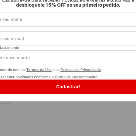
Cadastre-se para receber novidades e ofertas exclusivas e
desbloqueie 15% OFF no seu primeiro pedido.
COCA-COLA SEM AÇÚCAR
Coca-Cola Zero
Açúcar 600ml PET
R$ 5,41
TURA+
ASSINATURA+
Nascimento
a
ou
R$ 5,69
à vista
a
+
5
pts
no Clube da
Magia
concordo com os
Termos de Uso
e as
Políticas de Privacidade
.
Vou levar
Vou levar
o receber novidades conforme o
Termo de Consentimento
Cadastrar!