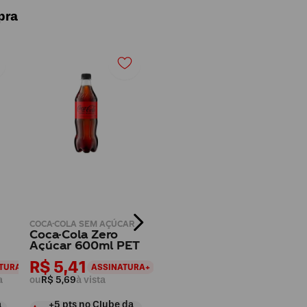
pra
COCA-COLA SEM AÇÚCAR
Coca-Cola Zero
Açúcar 600ml PET
R$ 5,41
TURA+
ASSINATURA+
a
ou
R$ 5,69
à vista
a
+
5
pts
no Clube da