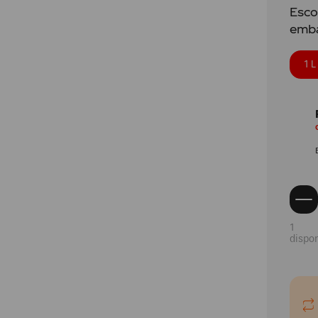
Packs
Esco
emba
Balas e Gomas
Produtos Oficiais
1 L
1
dispon