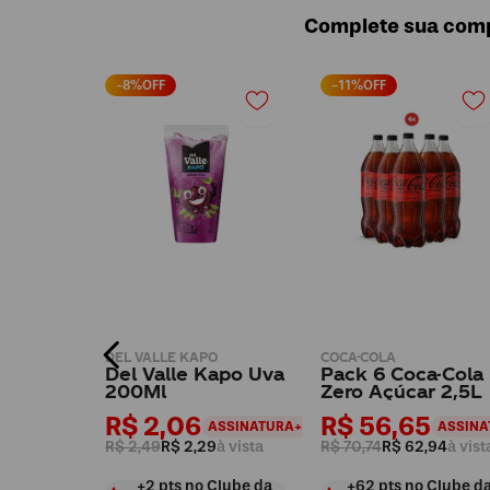
Complete sua com
-
8
%OFF
-
11
%OFF
 AÇÚCAR
DEL VALLE KAPO
COCA-COLA
a-Cola
Del Valle Kapo Uva
Pack 6 Coca-Cola
T
200Ml
Zero Açúcar 2,5L
R$ 2,06
R$ 56,65
ASSINATURA+
ASSINATURA+
ASSINA
ista
R$ 2,49
R$ 2,29
à vista
R$ 70,74
R$ 62,94
à vist
Clube da
+
2
pts
no Clube da
+
62
pts
no Clube d