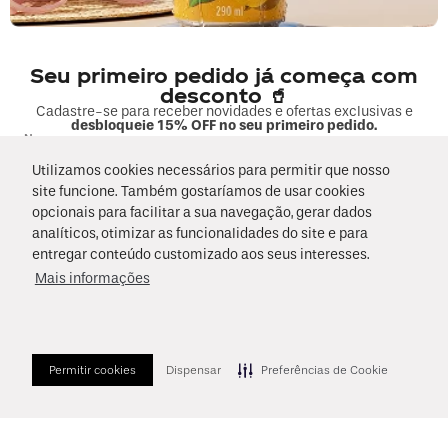
Fale sobre seu pedido
COMPRAS
Seu primeiro pedido já começa com
desconto 🥤
Cadastre-se para receber novidades e ofertas exclusivas e
MINHA CONTA
desbloqueie 15% OFF no seu primeiro pedido.
Nome
Utilizamos cookies necessários para permitir que nosso
EMPRESA
site funcione. Também gostaríamos de usar cookies
E-mail
opcionais para facilitar a sua navegação, gerar dados
FORMAS DE PAGAMENTO E SEGURANÇA
analíticos, otimizar as funcionalidades do site e para
Data de Nascimento
entregar conteúdo customizado aos seus interesses.
Mais informações
Li e concordo com os
Termos de Uso
e as
Políticas de Privacidade
.
Aceito receber novidades conforme o
Termo de Consentimento
Cadastrar!
Permitir cookies
Dispensar
Preferências de Cookie
2026 © Copyright Coca-Cola Andina. Todos os direitos reservados.
Endereço: Rua André Rocha, n° 2.299, no município do Rio de Janeiro,
Estado do Rio de Janeiro, CEP: 22710-561
A loja online Coca-Cola Andina é operada pela Infracommerce Negócios e
Soluções em Internet LTDA. CNPJ 15.427.207/0001-14 - Av. Dr Cardoso de