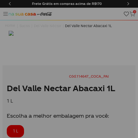
pras acima de R$170
Entregas somente na cidade do Rio d
0
Sucos
Del Valle Néctar
Del Valle Nectar Abacaxi 1L
114647_COCA_PAI
Del Valle Nectar Abacaxi 1L
1 L
Escolha a melhor embalagem pra você:
1 L