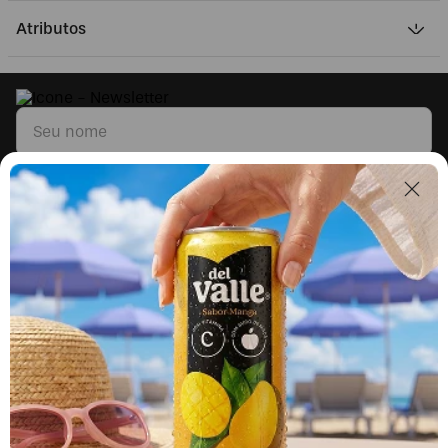
Atributos
Li e concordo com os
Termos & Condições
e
Políticas de Privacidade
Segunda a sexta, das 9h às 17h.
Exceto feriados.
0800 023 5338