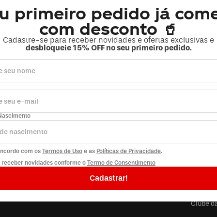
Verifi
u primeiro pedido já com
Tente 
Utiliz
com desconto 🥤
Tente 
Cadastre-se para receber novidades e ofertas exclusivas e
desbloqueie 15% OFF no seu primeiro pedido.
Nascimento
concordo com os
Termos de Uso
e as
Políticas de Privacidade
.
RAS
MINHA CONTA
EMPRES
o receber novidades conforme o
Termo de Consentimento
Cadastrar!
 e devoluções
Minha conta
Política
s de pagamento
Meus pedidos
Atendim
 de entrega
Minhas assinaturas
Fale co
Clube d