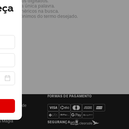
que os termos digitados.
eça
utilizar uma única palavra.
e termos genéricos na busca.
utilizar sinônimos do termo desejado.
A
FORMAS DE PAGAMENTO
 de Privacidade
ento LGPD
nosco
a Magia
SEGURANÇA