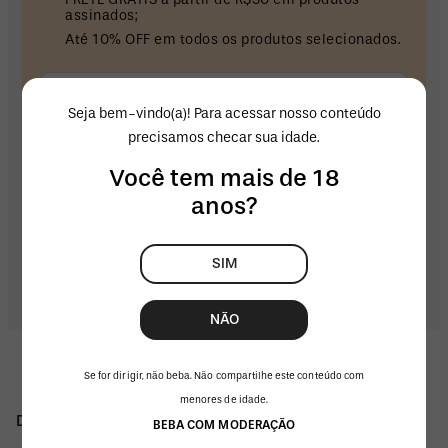
assinados;
Até 10% OFF em todos os produtos selecionados.
A cada 7 dias
Seja bem-vindo(a)! Para acessar nosso conteúdo
precisamos checar sua idade.
Você tem mais de 18
ASSINAR
anos?
SIM
NÃO
Se for dirigir, não beba. Não compartilhe este conteúdo com
menores de idade.
Descrição do produto
BEBA COM MODERAÇÃO