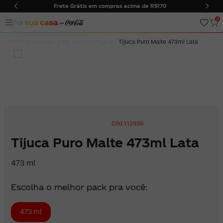
ima de R$170
Entregas somente na cidade do Rio de Janei
0
Cervejas
Por Marca
Tijuca
Tijuca Puro Malte 473ml Lata
112939
Tijuca Puro Malte 473ml Lata
473 ml
Escolha o melhor pack pra você:
473 ml