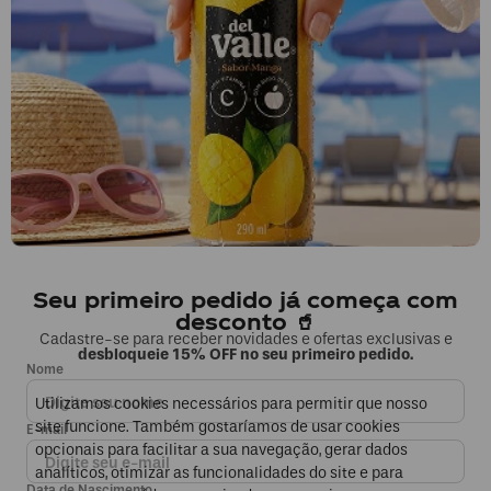
Segunda a sexta, das 9h às 17h.
Exceto feriados.
0800 023 5338
Fale sobre seu pedido
COMPRAS
Seu primeiro pedido já começa com
MINHA CONTA
desconto 🥤
Cadastre-se para receber novidades e ofertas exclusivas e
desbloqueie 15% OFF no seu primeiro pedido.
EMPRESA
Nome
Utilizamos cookies necessários para permitir que nosso
FORMAS DE PAGAMENTO E SEGURANÇA
site funcione. Também gostaríamos de usar cookies
E-mail
opcionais para facilitar a sua navegação, gerar dados
analíticos, otimizar as funcionalidades do site e para
Data de Nascimento