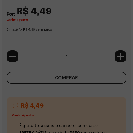
R$
4
,
49
Ganhe 4 pontos
Em até
1
x
R$
4
,
49
sem juros
COMPRAR
R$
4
,
49
Ganhe 4 pontos
É gratuito: assine e cancele sem custo;
FRETE GRÁTIS a partir de R$50 em produtos