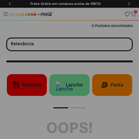
compras acima de R$170
Entregas somente na cidade do Ri
0
0
Relevância
Refeição
Lanche
Festa
OOPS!