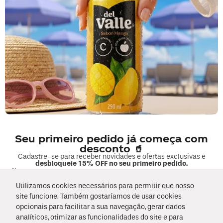
Li e concordo com os
Termos & Condições
e
Políticas de Privacidade
Segunda a sexta, das 9h às 17h.
Exceto feriados.
0800 023 5338
Fale sobre seu pedido
COMPRAS
Seu primeiro pedido já começa com
MINHA CONTA
desconto 🥤
Cadastre-se para receber novidades e ofertas exclusivas e
desbloqueie 15% OFF no seu primeiro pedido.
EMPRESA
Nome
Utilizamos cookies necessários para permitir que nosso
FORMAS DE PAGAMENTO E SEGURANÇA
site funcione. Também gostaríamos de usar cookies
E-mail
opcionais para facilitar a sua navegação, gerar dados
analíticos, otimizar as funcionalidades do site e para