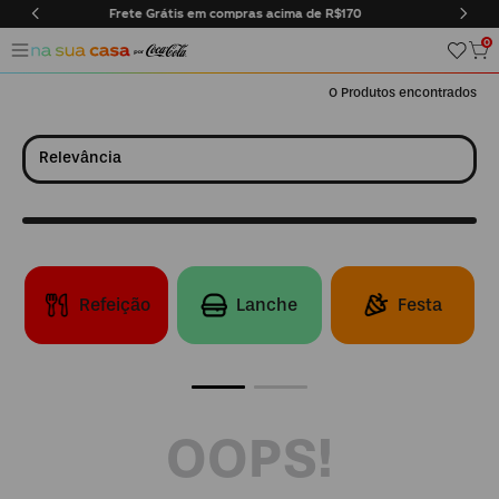
compras acima de R$170
Entregas somente na cidade do Ri
0
0
Relevância
Refeição
Lanche
Festa
OOPS!